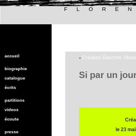
FLORE
accueil
Création Baschet, Musi
«
biographie
Si par un jou
catalogue
écrits
partitions
videos
écoute
Créa
le 23 ma
presse