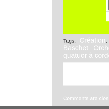
Création
Tags:
Baschet
Orch
,
quatuor à cord
This entry was posted
Article
Non clas
,
2.0
feed. Both comment
Comments are clos