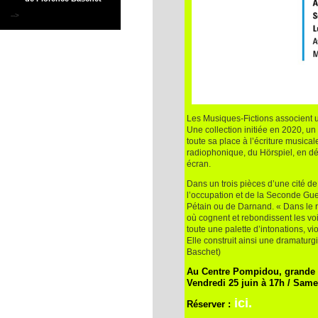
-->
Les Musiques-Fictions associent u
Une collection initiée en 2020, un
toute sa place à l’écriture musicale
radiophonique, du Hörspiel, en dép
écran.
Dans un trois pièces d’une cité de
l’occupation et de la Seconde Gue
Pétain ou de Darnand. « Dans le r
où cognent et rebondissent les vo
toute une palette d’intonations, v
Elle construit ainsi une dramaturg
Baschet)
Au Centre Pompidou, grande s
Vendredi 25 juin à 17h / Same
ici.
Réserver :