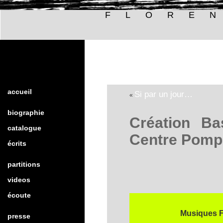
FLORE
accueil
Si par un jour…
«
biographie
Création Ba
catalogue
Centre Pomp
écrits
partitions
videos
écoute
Musiques F
presse