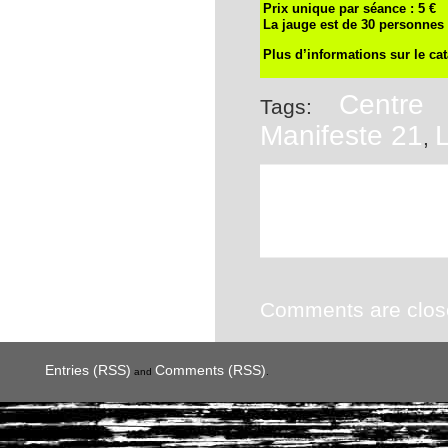
Prix unique par séance : 5 €
La jauge est de 30 personn
Plus d’informations sur le ca
Centre
Tags:
Manifeste 21
,
This entry was posted
Article
. You can foll
comments and pings are
Comments are clos
Entries (RSS)
Comments (RSS)
and
.