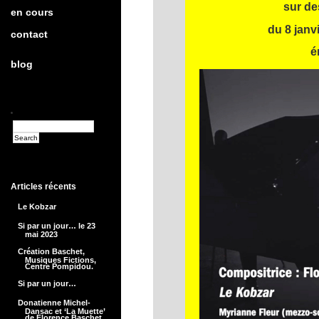
sur de
en cours
du 8 janv
contact
é
blog
Articles récents
Le Kobzar
Si par un jour… le 23
mai 2023
Création Baschet,
Musiques Fictions,
Centre Pompidou.
Si par un jour…
Donatienne Michel-
Dansac et ‘La Muette’
de Florence Baschet