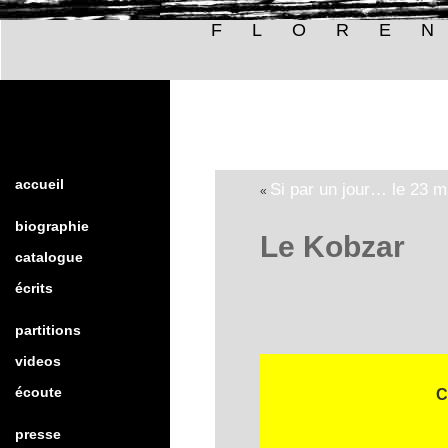
FLORE
accueil
Si par un jour… le 23 m
«
biographie
Le Kobzar
catalogue
écrits
partitions
videos
écoute
C
presse