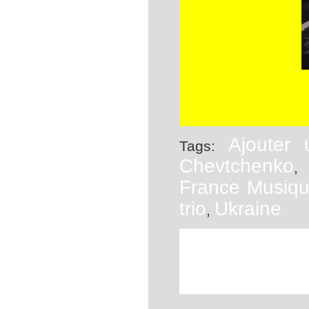
Ajouter 
Tags:
Chevtchenko
France Musiq
trio
Ukraine
,
This entry was posted o
classé
. You can foll
comments and pings are