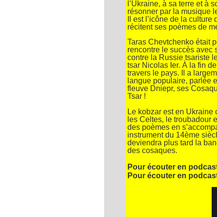
l’Ukraine, à sa terre et à s
résonner par la musique l
Il est l’icône de la cultur
récitent ses poèmes de m
Taras Chevtchenko était po
rencontre le succès avec 
contre la Russie tsariste l
tsar Nicolas Ier. À la fin 
travers le pays. Il a large
langue populaire, parlée et
fleuve Dniepr, ses Cosaque
Tsar !
Le kobzar est en Ukraine 
les Celtes, le troubadour e
des poèmes en s’accompag
instrument du 14ème siècl
deviendra plus tard la ban
des cosaques.
Pour écouter en podcas
Pour écouter en podcasts