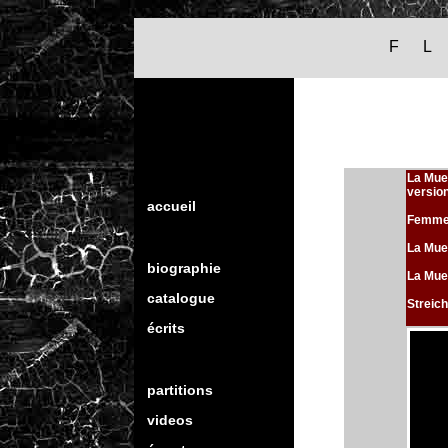
F L
La Mue
versio
accueil
Femmes
La Muet
biographie
La Muet
catalogue
Streich
écrits
partitions
videos