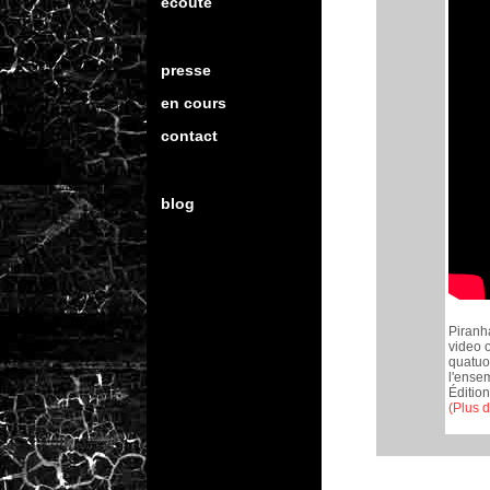
écoute
presse
en cours
contact
blog
Piranha
video o
quatuo
l'ensem
Édition
(Plus d