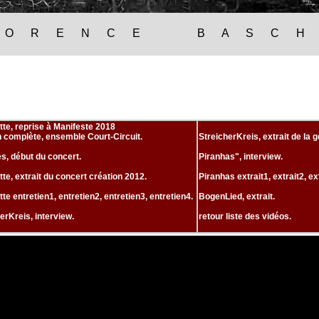
 O R E N C E B A S C H
tte, reprise à Manifeste 2018
n complète, ensemble Court-Circuit.
StreicherKreis, extrait de la 
, début du concert.
Piranhas", interview.
te, extrait du concert création 2012.
Piranhas extrait1,
extrait2,
ex
te entretien1,
entretien2,
entretien3,
entretien4.
BogenLied, extrait.
erKreis, interview.
retour liste des vidéos.