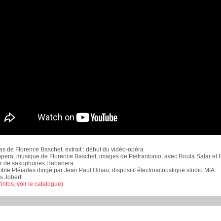
s de Florence Baschet, extrait : début du vidéo-opéra
pera, musique de Florence Baschet, images de Pietrantonio, avec Roula Safar et Fab
r de saxophones Habanera.
ble Pléïades dirigé par Jean Paul Odiau, dispositif électroacoustique studio MIA.
s Jobert
'infos, voir le catalogue)