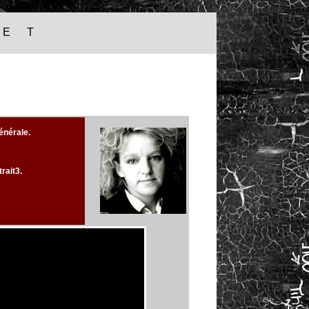
 E T
générale.
trait3.